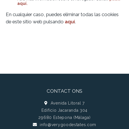
aquí.
En cualquier caso, puedes eliminar todas las cookies
de este sitio web pulsando
aquí
.
CONTACT ONS
Avenida Litoral 7
Edificio Jacaranda 304
29680 Estepona (Málaga)
info@verygoodestates.com